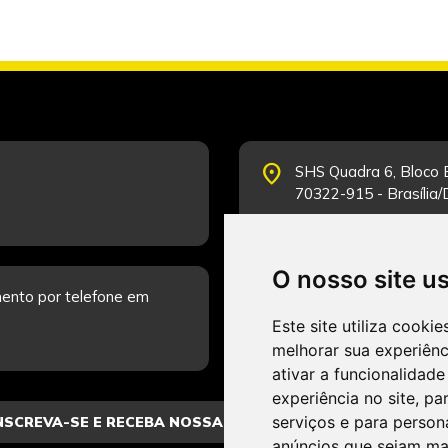
place
SHS Quadra 6, Bloco E
70322-915 - Brasília
O nosso site u
schedule
ento por telefone em
Segunda-feira a Sexta
Fale Conosco.
Este site utiliza cooki
melhorar sua experiên
ativar a funcionalidade
experiência no site
,
par
serviços e para person
anúncios que sejam ma