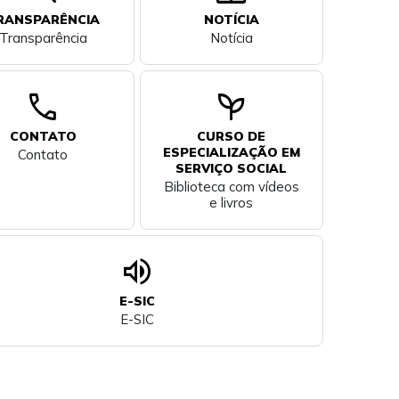
RANSPARÊNCIA
NOTÍCIA
Transparência
Notícia
call
psychiatry
CONTATO
CURSO DE
ESPECIALIZAÇÃO EM
Contato
SERVIÇO SOCIAL
Biblioteca com vídeos
e livros
volume_up
E-SIC
E-SIC