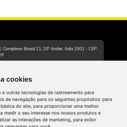
, Complexo Brasil 21, 20º Andar, Sala 2001 - CEP
/DF
sa cookies
-feira de 12h às 19h. Dúvidas e sugestões pelo
es e outras tecnologias de rastreamento para
cia de navegação para os seguintes propósitos:
para
 básica do site
,
para proporcionar uma melhor
a medir o seu interesse nos nossos produtos e
alizar as interações de marketing
,
para exibir
CADASTRAR
is relevantes para você
.