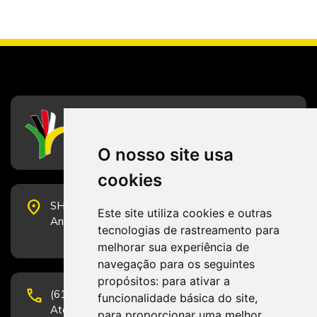
CFESS
Conselho Federal de Serviço Social
O nosso site usa
cookies
place
SHS Quadra 6, Bloco E, Complexo Brasil 21, 20º
Este site utiliza cookies e outras
Andar, Sala 2001 - CEP 70322-915 - Brasília/DF
tecnologias de rastreamento para
melhorar sua experiência de
navegação para os seguintes
propósitos:
para ativar a
phone
(61) 3223-1652 e (61) 98131-3801.
funcionalidade básica do site
,
Atendimento por telefone em horário comercial
para proporcionar uma melhor