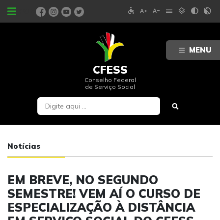
accessible
text_increase
text_decrease
menu
layers
contrast
contrast_rtl_off
PORTAIS
MENU
CFESS
Conselho Federal
de Serviço Social
Notícias
EM BREVE, NO SEGUNDO
SEMESTRE! VEM AÍ O CURSO DE
ESPECIALIZAÇÃO À DISTÂNCIA