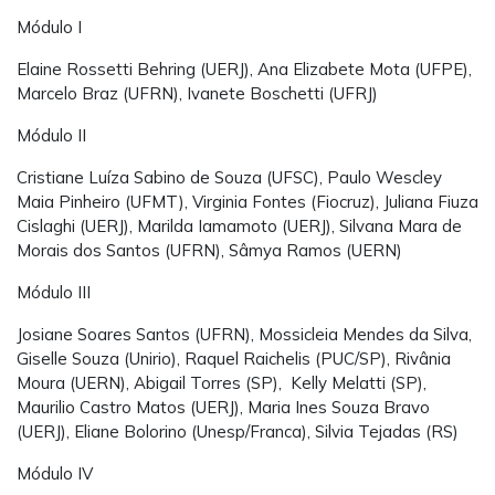
Módulo I
Elaine Rossetti Behring (UERJ), Ana Elizabete Mota (UFPE),
Marcelo Braz (UFRN), Ivanete Boschetti (UFRJ)
Módulo II
Cristiane Luíza Sabino de Souza (UFSC), Paulo Wescley
Maia Pinheiro (UFMT), Virginia Fontes (Fiocruz), Juliana Fiuza
Cislaghi (UERJ), Marilda Iamamoto (UERJ), Silvana Mara de
Morais dos Santos (UFRN), Sâmya Ramos (UERN)
Módulo III
Josiane Soares Santos (UFRN), Mossicleia Mendes da Silva,
Giselle Souza (Unirio), Raquel Raichelis (PUC/SP), Rivânia
Moura (UERN), Abigail Torres (SP), Kelly Melatti (SP),
Maurilio Castro Matos (UERJ), Maria Ines Souza Bravo
(UERJ), Eliane Bolorino (Unesp/Franca), Silvia Tejadas (RS)
Módulo IV