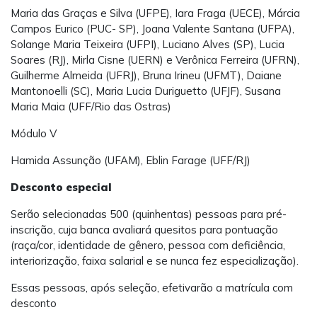
Maria das Graças e Silva (UFPE), Iara Fraga (UECE), Márcia
Campos Eurico (PUC- SP), Joana Valente Santana (UFPA),
Solange Maria Teixeira (UFPI), Luciano Alves (SP), Lucia
Soares (RJ), Mirla Cisne (UERN) e Verônica Ferreira (UFRN),
Guilherme Almeida (UFRJ), Bruna Irineu (UFMT), Daiane
Mantonoelli (SC), Maria Lucia Duriguetto (UFJF), Susana
Maria Maia (UFF/Rio das Ostras)
Módulo V
Hamida Assunção (UFAM), Eblin Farage (UFF/RJ)
Desconto especial
Serão selecionadas 500 (quinhentas) pessoas para pré-
inscrição, cuja banca avaliará quesitos para pontuação
(raça/cor, identidade de gênero, pessoa com deficiência,
interiorização, faixa salarial e se nunca fez especialização).
Essas pessoas, após seleção, efetivarão a matrícula com
desconto