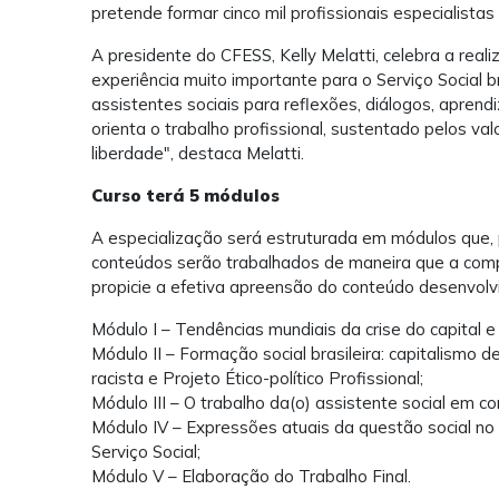
pretende formar cinco mil profissionais especialista
A presidente do CFESS, Kelly Melatti, celebra a real
experiência muito importante para o Serviço Social 
assistentes sociais para reflexões, diálogos, aprend
orienta o trabalho profissional, sustentado pelos va
liberdade", destaca Melatti.
Curso terá 5 módulos
A especialização será estruturada em módulos que, p
conteúdos serão trabalhados de maneira que a com
propicie a efetiva apreensão do conteúdo desenvolvi
Módulo I – Tendências mundiais da crise do capital 
Módulo II – Formação social brasileira: capitalismo d
racista e Projeto Ético-político Profissional;
Módulo III – O trabalho da(o) assistente social em co
Módulo IV – Expressões atuais da questão social no 
Serviço Social;
Módulo V – Elaboração do Trabalho Final.