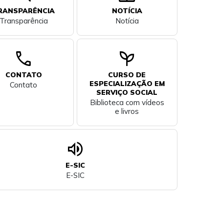
RANSPARÊNCIA
NOTÍCIA
Transparência
Notícia
call
psychiatry
CONTATO
CURSO DE
ESPECIALIZAÇÃO EM
Contato
SERVIÇO SOCIAL
Biblioteca com vídeos
e livros
volume_up
E-SIC
E-SIC