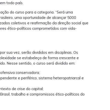
s em todo país.
ização do curso para a categoria. “Será uma
brasileiro, uma oportunidade de alcançar 5000
izados coletivos e reafirmação da direção social que
lores ético-políticos comprometidos com vida-
or sua vez, serão divididos em disciplinas. Os
plexidade se estabeleça de forma crescente e
do. Nesse sentido, o curso será dividido em:
e ofensiva conservadora;
ependente e periférico, sistema heteropatriarcal e
ntexto de crise do capital;
Brasil, trabalho e compromissos ético-políticos do