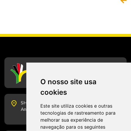
CFESS
Conselho Federal de Serviço Social
O nosso site usa
cookies
place
SHS Quadra 6, Bloco E, Complexo Brasil 21, 20º
Este site utiliza cookies e outras
Andar, Sala 2001 - CEP 70322-915 - Brasília/DF
tecnologias de rastreamento para
melhorar sua experiência de
navegação para os seguintes