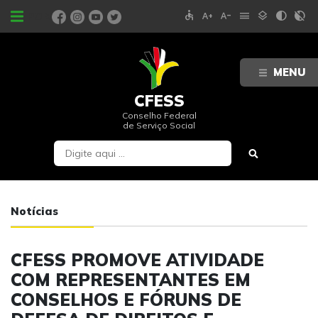
accessible
text_increase
text_decrease
menu
layers
contrast
contrast_rtl_off
PORTAIS
MENU
CFESS
Conselho Federal
de Serviço Social
Notícias
CFESS PROMOVE ATIVIDADE
COM REPRESENTANTES EM
CONSELHOS E FÓRUNS DE