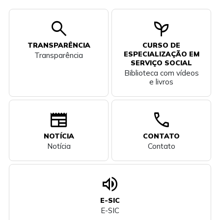
search
psychiatry
TRANSPARÊNCIA
CURSO DE
ESPECIALIZAÇÃO EM
Transparência
SERVIÇO SOCIAL
Biblioteca com vídeos
e livros
newspaper
call
NOTÍCIA
CONTATO
Notícia
Contato
volume_up
E-SIC
E-SIC