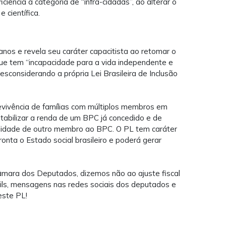
ência a categoria de “infra-cidadãs”, ao alterar o
e científica.
os e revela seu caráter capacitista ao retomar o
ue tem “incapacidade para a vida independente e
desconsiderando a própria Lei Brasileira de Inclusão
evivência de famílias com múltiplos membros em
tabilizar a renda de um BPC já concedido e de
bilidade de outro membro ao BPC. O PL tem caráter
afronta o Estado social brasileiro e poderá gerar
âmara dos Deputados, dizemos não ao ajuste fiscal
ls, mensagens nas redes sociais dos deputados e
este PL!