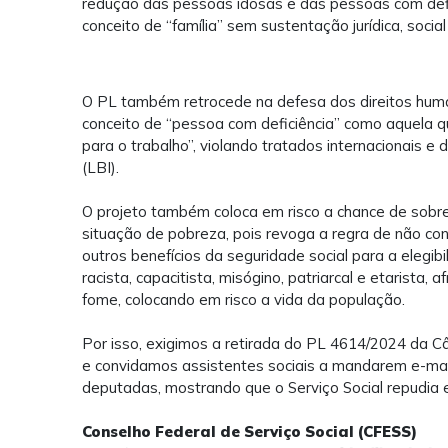
redução das pessoas idosas e das pessoas com defici
conceito de “família” sem sustentação jurídica, social 
O PL também retrocede na defesa dos direitos human
conceito de “pessoa com deficiência” como aquela q
para o trabalho”, violando tratados internacionais e 
(LBI).
O projeto também coloca em risco a chance de sobr
situação de pobreza, pois revoga a regra de não con
outros benefícios da seguridade social para a elegi
racista, capacitista, misógino, patriarcal e etarista, 
fome, colocando em risco a vida da população.
Por isso, exigimos a retirada do PL 4614/2024 da C
e convidamos assistentes sociais a mandarem e-mai
deputadas, mostrando que o Serviço Social repudia 
Conselho Federal de Serviço Social (CFESS)