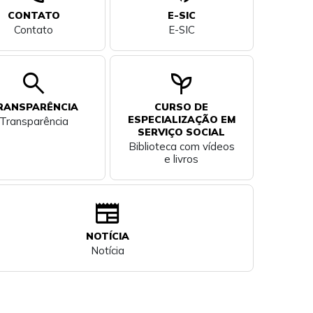
CONTATO
E-SIC
Contato
E-SIC
search
psychiatry
RANSPARÊNCIA
CURSO DE
ESPECIALIZAÇÃO EM
Transparência
SERVIÇO SOCIAL
Biblioteca com vídeos
e livros
newspaper
NOTÍCIA
Notícia