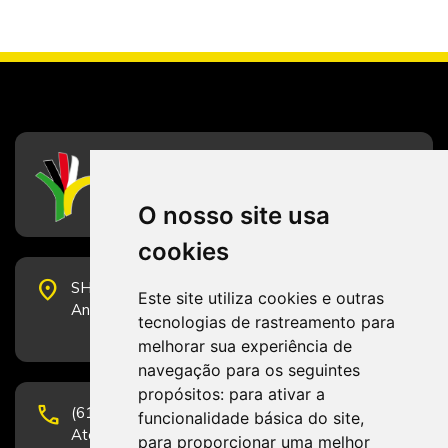
CFESS
Conselho Federal de Serviço Social
O nosso site usa
cookies
place
SHS Quadra 6, Bloco E, Complexo Brasil 21, 20º
Este site utiliza cookies e outras
Andar, Sala 2001 - CEP 70322-915 - Brasília/DF
tecnologias de rastreamento para
melhorar sua experiência de
navegação para os seguintes
propósitos:
para ativar a
phone
(61) 3223-1652 e (61) 98131-3801.
funcionalidade básica do site
,
Atendimento por telefone em horário comercial
para proporcionar uma melhor