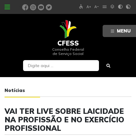
accessible
text_increase
text_decrease
menu
layers
contrast
contrast_rtl_off
PORTAIS
MENU
CFESS
Conselho Federal
de Serviço Social
Notícias
VAI TER LIVE SOBRE LAICIDADE
NA PROFISSÃO E NO EXERCÍCIO
PROFISSIONAL