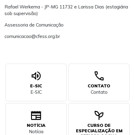
Rafael Werkema - JP-MG 11732 e Larissa Dias (estagiária
sob supervisão)
Assessoria de Comunicação
comunicacao@cfess.org.br
volume_up
call
E-SIC
CONTATO
E-SIC
Contato
newspaper
psychiatry
NOTÍCIA
CURSO DE
ESPECIALIZAÇÃO EM
Notícia