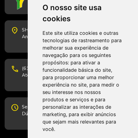
O nosso site usa
cookies
place
SHS Quadra 6, Bloco E, Complexo Brasil 21, 20º
Este site utiliza cookies e outras
Andar, Sala 2001 - CEP 70322-915 - Brasília/DF
tecnologias de rastreamento para
melhorar sua experiência de
navegação para os seguintes
propósitos:
para ativar a
phone
(61) 3223-1652 e (61) 98131-3801.
funcionalidade básica do site
,
Atendimento por telefone em horário comercial
para proporcionar uma melhor
experiência no site
,
para medir o
seu interesse nos nossos
produtos e serviços e para
schedule
personalizar as interações de
Segunda-feira a Sexta-feira de 12h às 19h.
Dúvidas e sugestões pelo Fale Conosco.
marketing
,
para exibir anúncios
que sejam mais relevantes para
você
.