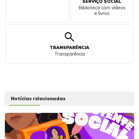
SERVIÇO SOCIAL
Biblioteca com vídeos
e livros
search
TRANSPARÊNCIA
Transparência
Notícias relacionadas