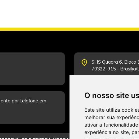
place
SHS Quadra 6, Bloco E
70322-915 - Brasília
O nosso site u
schedule
ento por telefone em
Segunda-feira a Sexta
Fale Conosco.
Este site utiliza cooki
melhorar sua experiên
ativar a funcionalidade
experiência no site
,
par