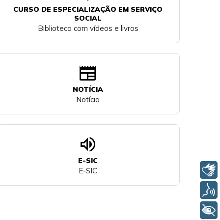
CURSO DE ESPECIALIZAÇÃO EM SERVIÇO
SOCIAL
Biblioteca com vídeos e livros
newspaper
NOTÍCIA
Notícia
volume_up
E-SIC
Libras
E-SIC
Voz
+ Acessibilidade