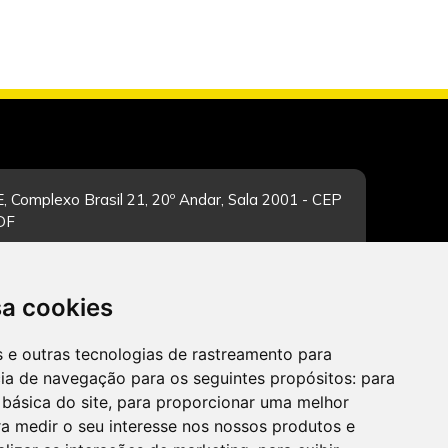
, Complexo Brasil 21, 20º Andar, Sala 2001 - CEP
/DF
sa cookies
-feira de 12h às 19h. Dúvidas e sugestões pelo
es e outras tecnologias de rastreamento para
cia de navegação para os seguintes propósitos:
para
 básica do site
,
para proporcionar uma melhor
a medir o seu interesse nos nossos produtos e