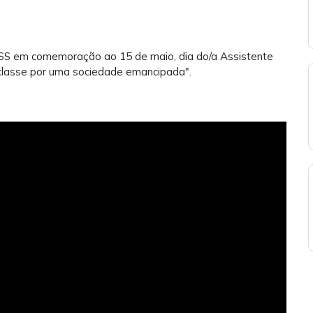
SS em comemoração ao 15 de maio, dia do/a Assistente
 classe por uma sociedade emancipada".