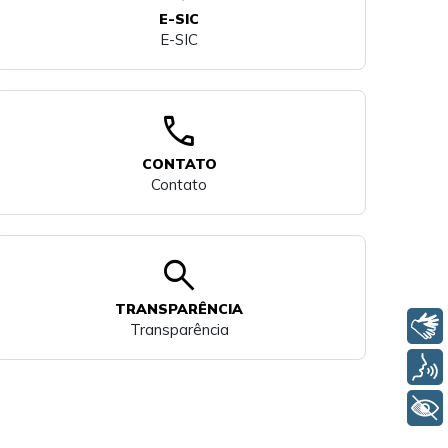
E-SIC
E-SIC
call
CONTATO
Contato
search
TRANSPARÊNCIA
Libras
Transparência
Voz
+ Acessibilidade