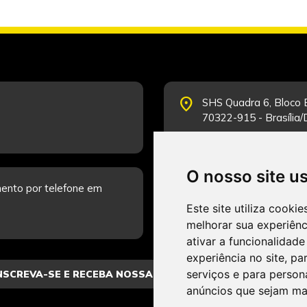
place
SHS Quadra 6, Bloco E
70322-915 - Brasília
O nosso site u
schedule
ento por telefone em
Segunda-feira a Sexta
Fale Conosco.
Este site utiliza cooki
melhorar sua experiên
ativar a funcionalidade
experiência no site
,
par
serviços e para person
anúncios que sejam ma