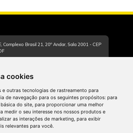
, Complexo Brasil 21, 20º Andar, Sala 2001 - CEP
/DF
sa cookies
-feira de 12h às 19h. Dúvidas e sugestões pelo
es e outras tecnologias de rastreamento para
cia de navegação para os seguintes propósitos:
para
 básica do site
,
para proporcionar uma melhor
a medir o seu interesse nos nossos produtos e
alizar as interações de marketing
,
para exibir
CADASTRAR
is relevantes para você
.