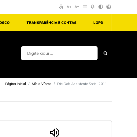
accessible
text_increase
text_decrease
menu
layers
contrast
contrast_rtl_off
NOSCO
TRANSPARÊNCIA E CONTAS
LGPD
Página Inicial
Mídia Vídeos
Dia Do/a Assistente Social 2011
volume_up