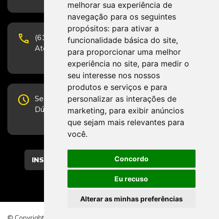
melhorar sua experiência de
navegação para os seguintes
propósitos:
para ativar a
phone
(61) 3223-1652 e (61) 98131-3801.
funcionalidade básica do site
,
Atendimento por telefone em horário comercial
para proporcionar uma melhor
experiência no site
,
para medir o
seu interesse nos nossos
produtos e serviços e para
schedule
personalizar as interações de
Segunda-feira a Sexta-feira de 12h às 19h.
Dúvidas e sugestões pelo Fale Conosco.
marketing
,
para exibir anúncios
que sejam mais relevantes para
você
.
Concordo
CADASTRAR
Eu recuso
Alterar as minhas preferências
© Copyright 2026 - Direitos reservados ao CFESS