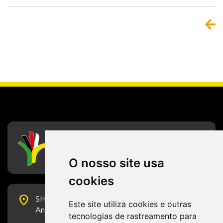
CFESS
Conselho Federal de Serviço Social
O nosso site usa
cookies
place
SHS Quadra 6, Bloco E, Complexo Brasil 21, 20º
Este site utiliza cookies e outras
Andar, Sala 2001 - CEP 70322-915 - Brasília/DF
tecnologias de rastreamento para