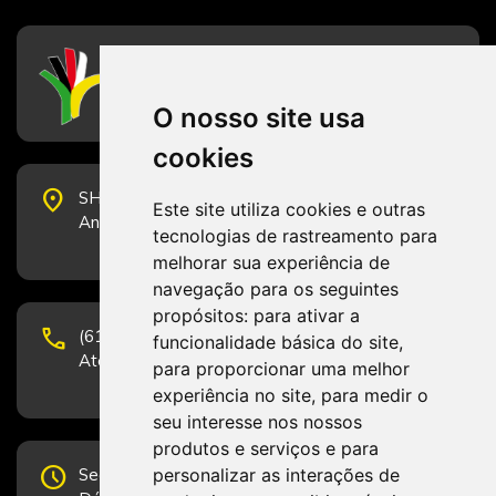
CFESS
Conselho Federal de Serviço Social
O nosso site usa
cookies
place
SHS Quadra 6, Bloco E, Complexo Brasil 21, 20º
Este site utiliza cookies e outras
Andar, Sala 2001 - CEP 70322-915 - Brasília/DF
tecnologias de rastreamento para
melhorar sua experiência de
navegação para os seguintes
propósitos:
para ativar a
phone
(61) 3223-1652 e (61) 98131-3801.
funcionalidade básica do site
,
Atendimento por telefone em horário comercial
para proporcionar uma melhor
experiência no site
,
para medir o
seu interesse nos nossos
produtos e serviços e para
schedule
personalizar as interações de
Segunda-feira a Sexta-feira de 12h às 19h.