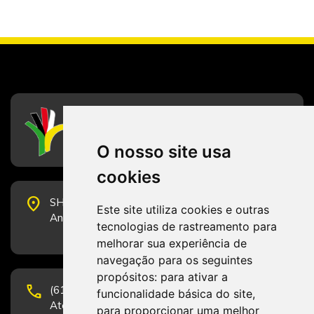
CFESS
Conselho Federal de Serviço Social
O nosso site usa
cookies
place
SHS Quadra 6, Bloco E, Complexo Brasil 21, 20º
Este site utiliza cookies e outras
Andar, Sala 2001 - CEP 70322-915 - Brasília/DF
tecnologias de rastreamento para
melhorar sua experiência de
navegação para os seguintes
propósitos:
para ativar a
phone
(61) 3223-1652 e (61) 98131-3801.
funcionalidade básica do site
,
Atendimento por telefone em horário comercial
para proporcionar uma melhor