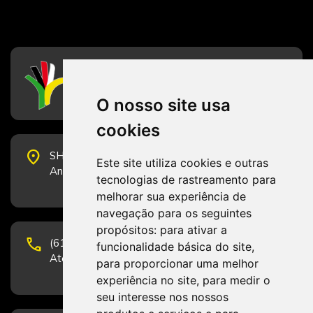
CFESS
Conselho Federal de Serviço Social
O nosso site usa
cookies
place
SHS Quadra 6, Bloco E, Complexo Brasil 21, 20º
Este site utiliza cookies e outras
Andar, Sala 2001 - CEP 70322-915 - Brasília/DF
tecnologias de rastreamento para
melhorar sua experiência de
navegação para os seguintes
propósitos:
para ativar a
phone
(61) 3223-1652 e (61) 98131-3801.
funcionalidade básica do site
,
Atendimento por telefone em horário comercial
para proporcionar uma melhor
experiência no site
,
para medir o
seu interesse nos nossos