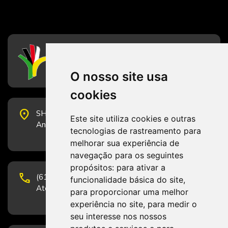
CFESS
Conselho Federal de Serviço Social
O nosso site usa
cookies
place
SHS Quadra 6, Bloco E, Complexo Brasil 21, 20º
Este site utiliza cookies e outras
Andar, Sala 2001 - CEP 70322-915 - Brasília/DF
tecnologias de rastreamento para
melhorar sua experiência de
navegação para os seguintes
propósitos:
para ativar a
phone
(61) 3223-1652 e (61) 98131-3801.
funcionalidade básica do site
,
Atendimento por telefone em horário comercial
para proporcionar uma melhor
experiência no site
,
para medir o
seu interesse nos nossos