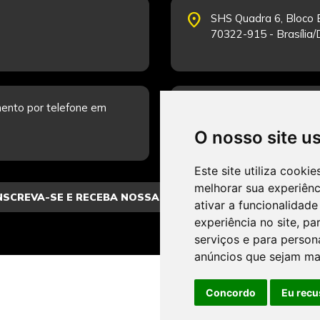
place
SHS Quadra 6, Bloco E
70322-915 - Brasília
schedule
ento por telefone em
Segunda-feira a Sexta
Fale Conosco.
O nosso site u
Este site utiliza cooki
melhorar sua experiên
ativar a funcionalidade
experiência no site
,
par
serviços e para person
anúncios que sejam ma
Concordo
Eu recu