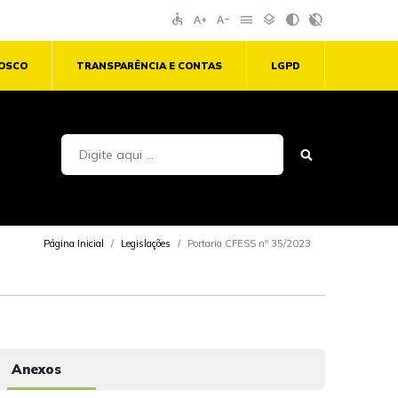
accessible
text_increase
text_decrease
menu
layers
contrast
contrast_rtl_off
NOSCO
TRANSPARÊNCIA E CONTAS
LGPD
Página Inicial
Legislações
Portaria CFESS nº 35/2023
Anexos