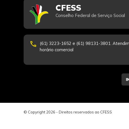
CFESS
Conselho Federal de Serviço Social
phone
(61) 3223-1652 e (61) 98131-3801. Atendim
horário comercial
© Copyright 2026 - Direitos reservados ao CFESS