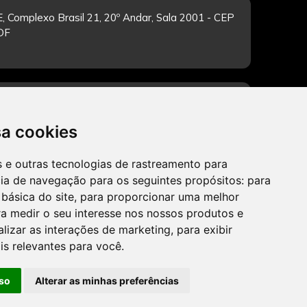
, Complexo Brasil 21, 20º Andar, Sala 2001 - CEP
/DF
-feira de 12h às 19h. Dúvidas e sugestões pelo
sa cookies
es e outras tecnologias de rastreamento para
cia de navegação para os seguintes propósitos:
para
CADASTRAR
 básica do site
,
para proporcionar uma melhor
a medir o seu interesse nos nossos produtos e
alizar as interações de marketing
,
para exibir
is relevantes para você
.
so
Alterar as minhas preferências