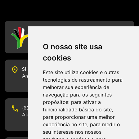
CFESS
Conselho Federal de Serviço Social
O nosso site usa
cookies
place
SHS Quadra 6, Bloco E, Complexo Brasil 21, 20º
Este site utiliza cookies e outras
Andar, Sala 2001 - CEP 70322-915 - Brasília/DF
tecnologias de rastreamento para
melhorar sua experiência de
navegação para os seguintes
propósitos:
para ativar a
phone
(61) 3223-1652 e (61) 98131-3801.
funcionalidade básica do site
,
Atendimento por telefone em horário comercial
para proporcionar uma melhor
experiência no site
,
para medir o
seu interesse nos nossos