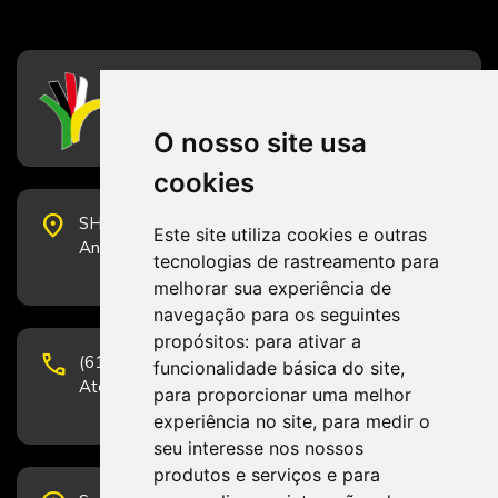
CFESS
Conselho Federal de Serviço Social
O nosso site usa
cookies
place
SHS Quadra 6, Bloco E, Complexo Brasil 21, 20º
Este site utiliza cookies e outras
Andar, Sala 2001 - CEP 70322-915 - Brasília/DF
tecnologias de rastreamento para
melhorar sua experiência de
navegação para os seguintes
propósitos:
para ativar a
phone
(61) 3223-1652 e (61) 98131-3801.
funcionalidade básica do site
,
Atendimento por telefone em horário comercial
para proporcionar uma melhor
experiência no site
,
para medir o
seu interesse nos nossos
produtos e serviços e para