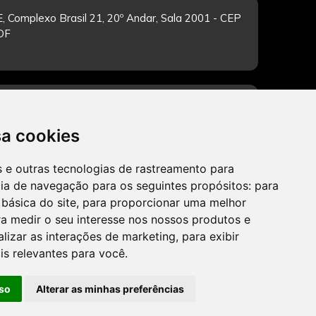
, Complexo Brasil 21, 20º Andar, Sala 2001 - CEP
/DF
-feira de 12h às 19h. Dúvidas e sugestões pelo
sa cookies
es e outras tecnologias de rastreamento para
cia de navegação para os seguintes propósitos:
para
CADASTRAR
 básica do site
,
para proporcionar uma melhor
a medir o seu interesse nos nossos produtos e
alizar as interações de marketing
,
para exibir
is relevantes para você
.
so
Alterar as minhas preferências