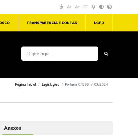
accessible
text_increase
text_decrease
menu
layers
contrast
contrast_rtl_off
NOSCO
TRANSPARÊNCIA E CONTAS
LGPD
Página Inicial
Legislações
Portaria CFESS nº 02/2024
Anexos