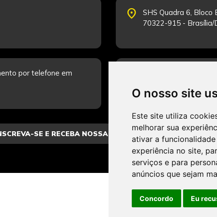
place
SHS Quadra 6, Bloco E
70322-915 - Brasília
schedule
ento por telefone em
Segunda-feira a Sexta
Fale Conosco.
O nosso site u
Este site utiliza cooki
melhorar sua experiên
ativar a funcionalidade
experiência no site
,
par
serviços e para person
anúncios que sejam ma
Concordo
Eu recu