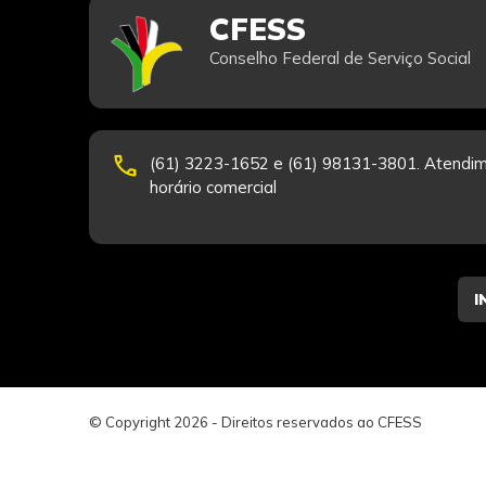
CFESS
Conselho Federal de Serviço Social
phone
(61) 3223-1652 e (61) 98131-3801. Atendim
horário comercial
© Copyright 2026 - Direitos reservados ao CFESS