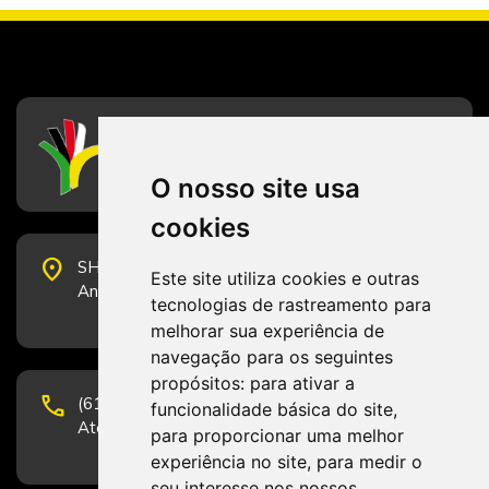
CFESS
Conselho Federal de Serviço Social
O nosso site usa
cookies
place
SHS Quadra 6, Bloco E, Complexo Brasil 21, 20º
Este site utiliza cookies e outras
Andar, Sala 2001 - CEP 70322-915 - Brasília/DF
tecnologias de rastreamento para
melhorar sua experiência de
navegação para os seguintes
propósitos:
para ativar a
phone
(61) 3223-1652 e (61) 98131-3801.
funcionalidade básica do site
,
Atendimento por telefone em horário comercial
para proporcionar uma melhor
experiência no site
,
para medir o
seu interesse nos nossos