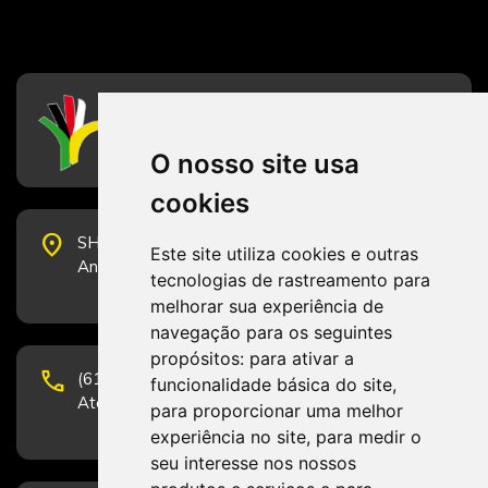
CFESS
Conselho Federal de Serviço Social
O nosso site usa
cookies
place
SHS Quadra 6, Bloco E, Complexo Brasil 21, 20º
Este site utiliza cookies e outras
Andar, Sala 2001 - CEP 70322-915 - Brasília/DF
tecnologias de rastreamento para
melhorar sua experiência de
navegação para os seguintes
propósitos:
para ativar a
phone
(61) 3223-1652 e (61) 98131-3801.
funcionalidade básica do site
,
Atendimento por telefone em horário comercial
para proporcionar uma melhor
experiência no site
,
para medir o
seu interesse nos nossos