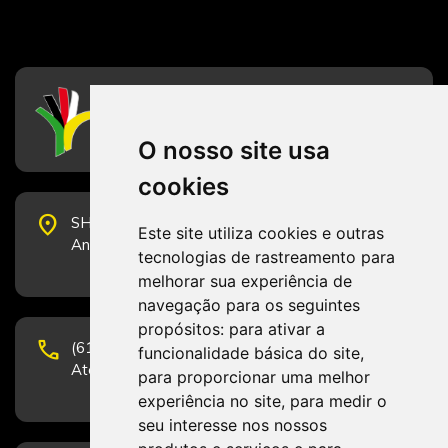
CFESS
Conselho Federal de Serviço Social
O nosso site usa
cookies
place
SHS Quadra 6, Bloco E, Complexo Brasil 21, 20º
Este site utiliza cookies e outras
Andar, Sala 2001 - CEP 70322-915 - Brasília/DF
tecnologias de rastreamento para
melhorar sua experiência de
navegação para os seguintes
propósitos:
para ativar a
phone
(61) 3223-1652 e (61) 98131-3801.
funcionalidade básica do site
,
Atendimento por telefone em horário comercial
para proporcionar uma melhor
experiência no site
,
para medir o
seu interesse nos nossos