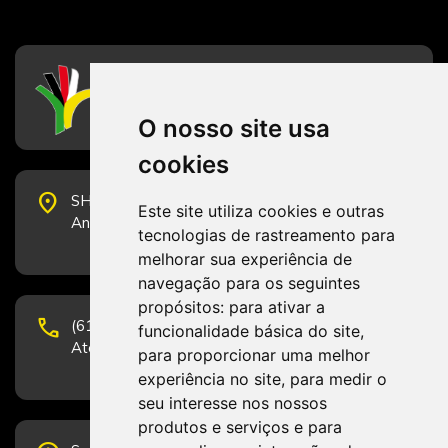
CFESS
Conselho Federal de Serviço Social
O nosso site usa
cookies
place
SHS Quadra 6, Bloco E, Complexo Brasil 21, 20º
Este site utiliza cookies e outras
Andar, Sala 2001 - CEP 70322-915 - Brasília/DF
tecnologias de rastreamento para
melhorar sua experiência de
navegação para os seguintes
propósitos:
para ativar a
phone
(61) 3223-1652 e (61) 98131-3801.
funcionalidade básica do site
,
Atendimento por telefone em horário comercial
para proporcionar uma melhor
experiência no site
,
para medir o
seu interesse nos nossos
produtos e serviços e para