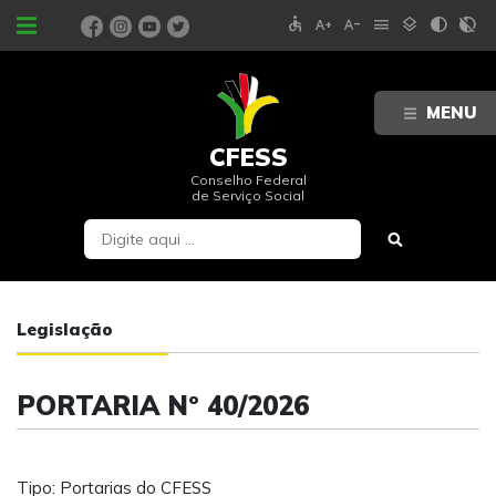
accessible
text_increase
text_decrease
menu
layers
contrast
contrast_rtl_off
PORTAIS
MENU
CFESS
Conselho Federal
de Serviço Social
Legislação
PORTARIA Nº 40/2026
Tipo: Portarias do CFESS