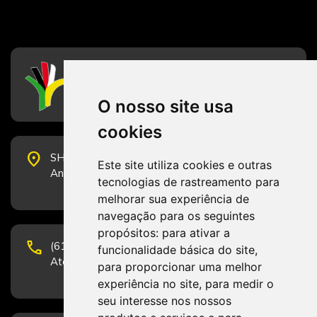
CFESS
Conselho Federal de Serviço Social
O nosso site usa
cookies
place
SHS Quadra 6, Bloco E, Complexo Brasil 21, 20º
Este site utiliza cookies e outras
Andar, Sala 2001 - CEP 70322-915 - Brasília/DF
tecnologias de rastreamento para
melhorar sua experiência de
navegação para os seguintes
propósitos:
para ativar a
phone
(61) 3223-1652 e (61) 98131-3801.
funcionalidade básica do site
,
Atendimento por telefone em horário comercial
para proporcionar uma melhor
experiência no site
,
para medir o
seu interesse nos nossos