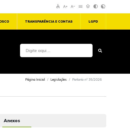
accessible
text_increase
text_decrease
menu
layers
contrast
contrast_rtl_off
NOSCO
TRANSPARÊNCIA E CONTAS
LGPD
Página Inicial
Legislações
Portaria nº 35/2026
Anexos