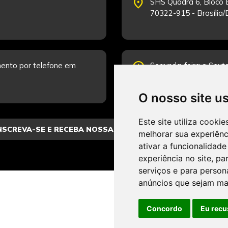
place
SHS Quadra 6, Bloco E
70322-915 - Brasília
schedule
ento por telefone em
Segunda-feira a Sexta
Fale Conosco.
O nosso site u
Este site utiliza cooki
melhorar sua experiên
ativar a funcionalidade
experiência no site
,
par
serviços e para person
anúncios que sejam ma
Concordo
Eu recu