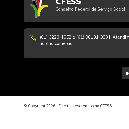
CFESS
Conselho Federal de Serviço Social
phone
(61) 3223-1652 e (61) 98131-3801. Atendim
horário comercial
© Copyright 2026 - Direitos reservados ao CFESS