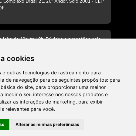
, Complexo Brasil 21, 20º Andar, Sala 2001 - CEP
/DF
-feira de 12h às 19h. Dúvidas e sugestões pelo
sa cookies
es e outras tecnologias de rastreamento para
CADASTRAR
cia de navegação para os seguintes propósitos:
para
 básica do site
,
para proporcionar uma melhor
a medir o seu interesse nos nossos produtos e
alizar as interações de marketing
,
para exibir
is relevantes para você
.
so
Alterar as minhas preferências