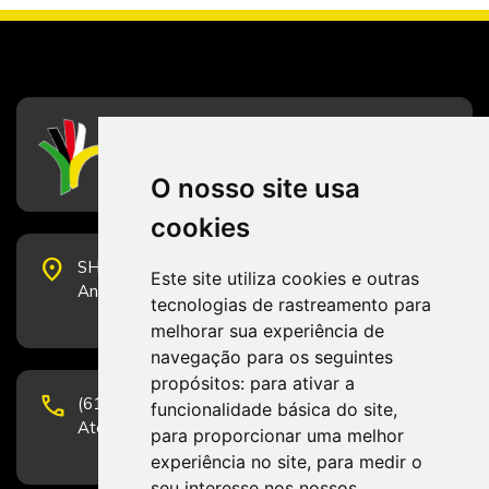
CFESS
Conselho Federal de Serviço Social
O nosso site usa
cookies
place
SHS Quadra 6, Bloco E, Complexo Brasil 21, 20º
Este site utiliza cookies e outras
Andar, Sala 2001 - CEP 70322-915 - Brasília/DF
tecnologias de rastreamento para
melhorar sua experiência de
navegação para os seguintes
propósitos:
para ativar a
phone
(61) 3223-1652 e (61) 98131-3801.
funcionalidade básica do site
,
Atendimento por telefone em horário comercial
para proporcionar uma melhor
experiência no site
,
para medir o
seu interesse nos nossos