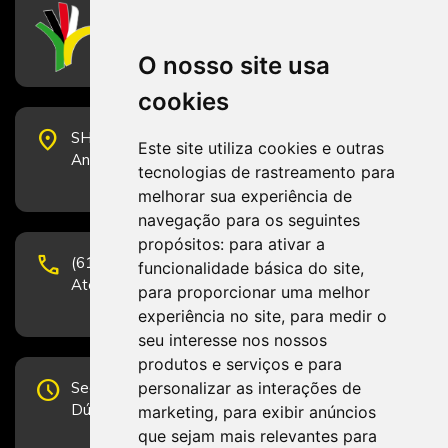
CFESS
Conselho Federal de Serviço Social
O nosso site usa
cookies
place
SHS Quadra 6, Bloco E, Complexo Brasil 21, 20º
Este site utiliza cookies e outras
Andar, Sala 2001 - CEP 70322-915 - Brasília/DF
tecnologias de rastreamento para
melhorar sua experiência de
navegação para os seguintes
propósitos:
para ativar a
phone
(61) 3223-1652 e (61) 98131-3801.
funcionalidade básica do site
,
Atendimento por telefone em horário comercial
para proporcionar uma melhor
experiência no site
,
para medir o
seu interesse nos nossos
produtos e serviços e para
schedule
personalizar as interações de
Segunda-feira a Sexta-feira de 12h às 19h.
Dúvidas e sugestões pelo Fale Conosco.
marketing
,
para exibir anúncios
que sejam mais relevantes para