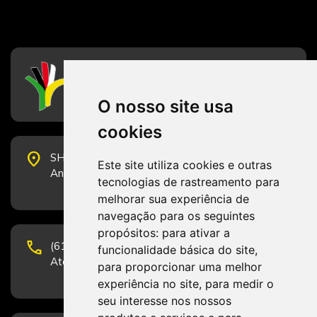
CFESS
Conselho Federal de Serviço Social
O nosso site usa
cookies
place
SHS Quadra 6, Bloco E, Complexo Brasil 21, 20º
Este site utiliza cookies e outras
Andar, Sala 2001 - CEP 70322-915 - Brasília/DF
tecnologias de rastreamento para
melhorar sua experiência de
navegação para os seguintes
propósitos:
para ativar a
phone
(61) 3223-1652 e (61) 98131-3801.
funcionalidade básica do site
,
Atendimento por telefone em horário comercial
para proporcionar uma melhor
experiência no site
,
para medir o
seu interesse nos nossos