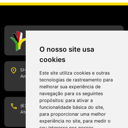
CFESS
Conselho Federal de Serviço Social
O nosso site usa
cookies
place
SHS Quadra 6, Bloco E, Complexo Brasil 21, 20º
Este site utiliza cookies e outras
Andar, Sala 2001 - CEP 70322-915 - Brasília/DF
tecnologias de rastreamento para
melhorar sua experiência de
navegação para os seguintes
propósitos:
para ativar a
phone
(61) 3223-1652 e (61) 98131-3801.
funcionalidade básica do site
,
Atendimento por telefone em horário comercial
para proporcionar uma melhor
experiência no site
,
para medir o
seu interesse nos nossos