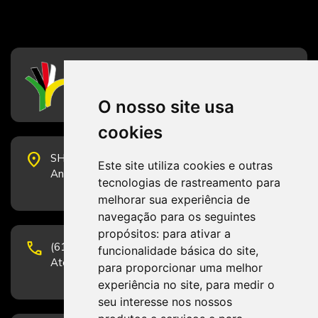
CFESS
Conselho Federal de Serviço Social
O nosso site usa
cookies
place
SHS Quadra 6, Bloco E, Complexo Brasil 21, 20º
Este site utiliza cookies e outras
Andar, Sala 2001 - CEP 70322-915 - Brasília/DF
tecnologias de rastreamento para
melhorar sua experiência de
navegação para os seguintes
propósitos:
para ativar a
phone
(61) 3223-1652 e (61) 98131-3801.
funcionalidade básica do site
,
Atendimento por telefone em horário comercial
para proporcionar uma melhor
experiência no site
,
para medir o
seu interesse nos nossos