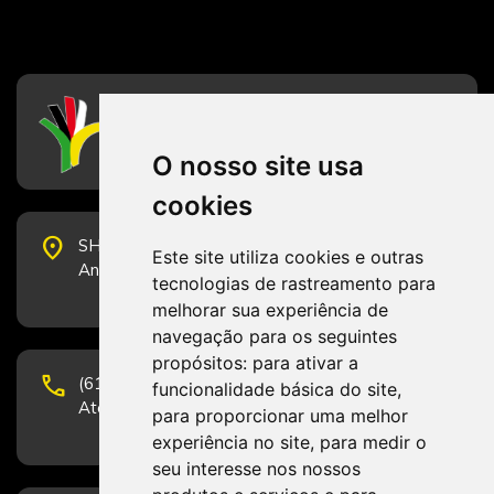
CFESS
Conselho Federal de Serviço Social
O nosso site usa
cookies
place
SHS Quadra 6, Bloco E, Complexo Brasil 21, 20º
Este site utiliza cookies e outras
Andar, Sala 2001 - CEP 70322-915 - Brasília/DF
tecnologias de rastreamento para
melhorar sua experiência de
navegação para os seguintes
propósitos:
para ativar a
phone
(61) 3223-1652 e (61) 98131-3801.
funcionalidade básica do site
,
Atendimento por telefone em horário comercial
para proporcionar uma melhor
experiência no site
,
para medir o
seu interesse nos nossos