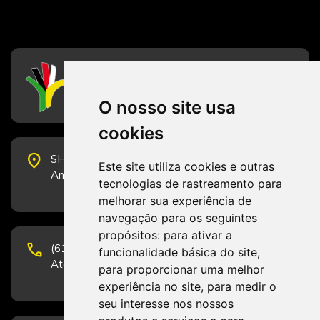
CFESS
Conselho Federal de Serviço Social
O nosso site usa
cookies
place
SHS Quadra 6, Bloco E, Complexo Brasil 21, 20º
Este site utiliza cookies e outras
Andar, Sala 2001 - CEP 70322-915 - Brasília/DF
tecnologias de rastreamento para
melhorar sua experiência de
navegação para os seguintes
propósitos:
para ativar a
phone
(61) 3223-1652 e (61) 98131-3801.
funcionalidade básica do site
,
Atendimento por telefone em horário comercial
para proporcionar uma melhor
experiência no site
,
para medir o
seu interesse nos nossos