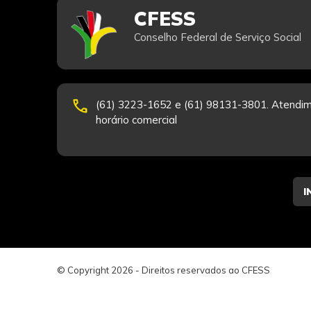
CFESS
Conselho Federal de Serviço Social
phone
(61) 3223-1652 e (61) 98131-3801. Atendim
horário comercial
© Copyright 2026 - Direitos reservados ao CFESS