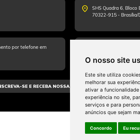
place
SHS Quadra 6, Bloco E
70322-915 - Brasília
schedule
ento por telefone em
Segunda-feira a Sexta
Fale Conosco.
O nosso site u
Este site utiliza cooki
melhorar sua experiên
ativar a funcionalidade
experiência no site
,
par
serviços e para person
anúncios que sejam ma
Concordo
Eu recu