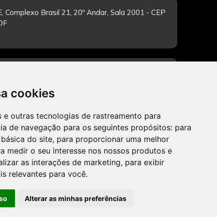
, Complexo Brasil 21, 20º Andar, Sala 2001 - CEP
/DF
-feira de 12h às 19h. Dúvidas e sugestões pelo
sa cookies
es e outras tecnologias de rastreamento para
cia de navegação para os seguintes propósitos:
para
CADASTRAR
 básica do site
,
para proporcionar uma melhor
a medir o seu interesse nos nossos produtos e
alizar as interações de marketing
,
para exibir
is relevantes para você
.
so
Alterar as minhas preferências