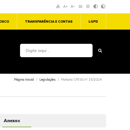
accessible
text_increase
text_decrease
menu
layers
contrast
contrast_rtl_off
NOSCO
TRANSPARÊNCIA E CONTAS
LGPD
Página Inicial
Legislações
Portaria CFESS nº 15/2024
Anexos