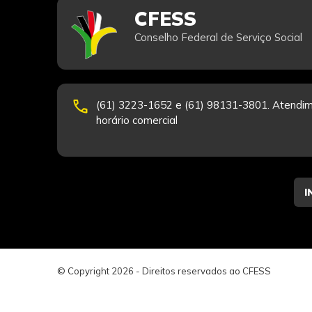
CFESS
Conselho Federal de Serviço Social
phone
(61) 3223-1652 e (61) 98131-3801. Atendim
horário comercial
© Copyright 2026 - Direitos reservados ao CFESS