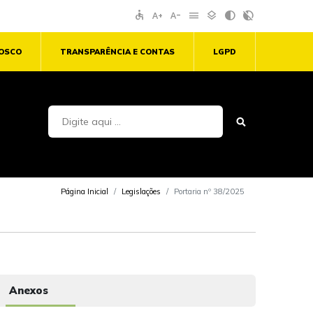
accessible
text_increase
text_decrease
menu
layers
contrast
contrast_rtl_off
NOSCO
TRANSPARÊNCIA E CONTAS
LGPD
Página Inicial
Legislações
Portaria nº 38/2025
Anexos