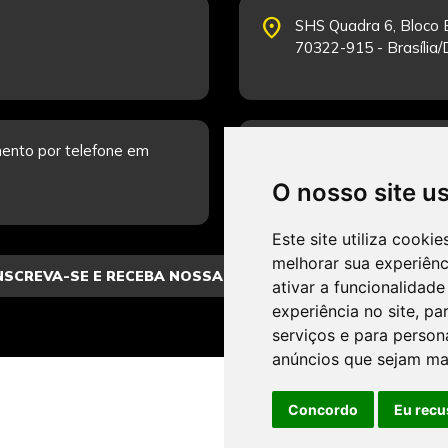
place
SHS Quadra 6, Bloco E
70322-915 - Brasília
schedule
ento por telefone em
Segunda-feira a Sexta
Fale Conosco.
O nosso site u
Este site utiliza cooki
melhorar sua experiên
ativar a funcionalidade
experiência no site
,
par
serviços e para person
anúncios que sejam ma
Concordo
Eu recu