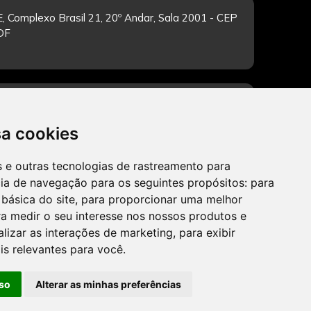
, Complexo Brasil 21, 20º Andar, Sala 2001 - CEP
/DF
-feira de 12h às 19h. Dúvidas e sugestões pelo
sa cookies
es e outras tecnologias de rastreamento para
cia de navegação para os seguintes propósitos:
para
CADASTRAR
 básica do site
,
para proporcionar uma melhor
a medir o seu interesse nos nossos produtos e
alizar as interações de marketing
,
para exibir
is relevantes para você
.
so
Alterar as minhas preferências