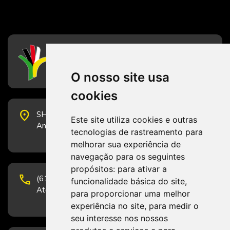
CFESS
Conselho Federal de Serviço Social
O nosso site usa
cookies
place
SHS Quadra 6, Bloco E, Complexo Brasil 21, 20º
Este site utiliza cookies e outras
Andar, Sala 2001 - CEP 70322-915 - Brasília/DF
tecnologias de rastreamento para
melhorar sua experiência de
navegação para os seguintes
propósitos:
para ativar a
phone
(61) 3223-1652 e (61) 98131-3801.
funcionalidade básica do site
,
Atendimento por telefone em horário comercial
para proporcionar uma melhor
experiência no site
,
para medir o
seu interesse nos nossos