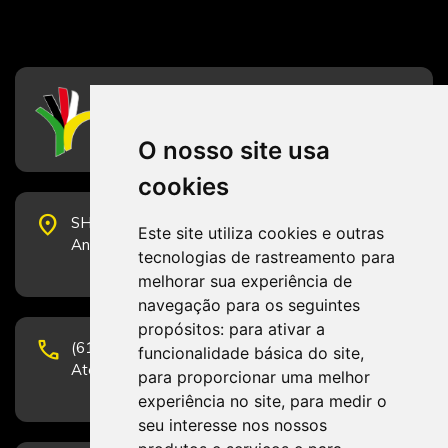
CFESS
Conselho Federal de Serviço Social
O nosso site usa
cookies
place
SHS Quadra 6, Bloco E, Complexo Brasil 21, 20º
Este site utiliza cookies e outras
Andar, Sala 2001 - CEP 70322-915 - Brasília/DF
tecnologias de rastreamento para
melhorar sua experiência de
navegação para os seguintes
propósitos:
para ativar a
phone
(61) 3223-1652 e (61) 98131-3801.
funcionalidade básica do site
,
Atendimento por telefone em horário comercial
para proporcionar uma melhor
experiência no site
,
para medir o
seu interesse nos nossos