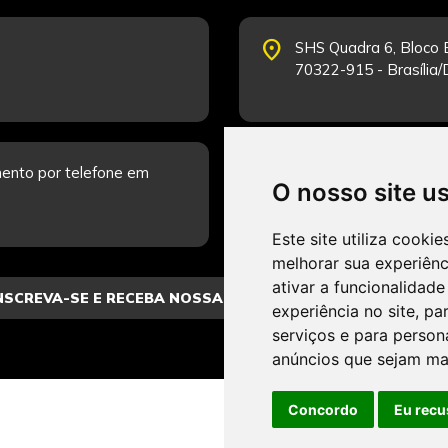
place
SHS Quadra 6, Bloco E
70322-915 - Brasília
schedule
ento por telefone em
Segunda-feira a Sexta
O nosso site u
Fale Conosco.
Este site utiliza cooki
melhorar sua experiên
ativar a funcionalidade
experiência no site
,
par
serviços e para person
anúncios que sejam ma
Concordo
Eu recu