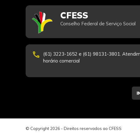
CFESS
Conselho Federal de Serviço Social
phone
(61) 3223-1652 e (61) 98131-3801. Atendim
horário comercial
© Copyright 2026 - Direitos reservados ao CFESS