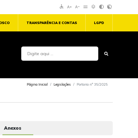
accessible
text_increase
text_decrease
menu
layers
contrast
contrast_rtl_off
NOSCO
TRANSPARÊNCIA E CONTAS
LGPD
Página Inicial
Legislações
Portaria n° 35/2025
Anexos