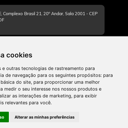
, Complexo Brasil 21, 20º Andar, Sala 2001 - CEP
/DF
-feira de 12h às 19h. Dúvidas e sugestões pelo
sa cookies
es e outras tecnologias de rastreamento para
cia de navegação para os seguintes propósitos:
para
 básica do site
,
para proporcionar uma melhor
CADASTRAR
a medir o seu interesse nos nossos produtos e
alizar as interações de marketing
,
para exibir
is relevantes para você
.
so
Alterar as minhas preferências