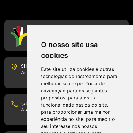
CFESS
Conselho Federal de Serviço Social
O nosso site usa
cookies
place
SHS Quadra 6, Bloco E, Complexo Brasil 21, 20º
Este site utiliza cookies e outras
Andar, Sala 2001 - CEP 70322-915 - Brasília/DF
tecnologias de rastreamento para
melhorar sua experiência de
navegação para os seguintes
propósitos:
para ativar a
phone
(61) 3223-1652 e (61) 98131-3801.
funcionalidade básica do site
,
Atendimento por telefone em horário comercial
para proporcionar uma melhor
experiência no site
,
para medir o
seu interesse nos nossos