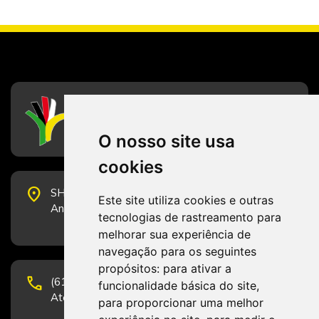
CFESS
Conselho Federal de Serviço Social
O nosso site usa
cookies
place
SHS Quadra 6, Bloco E, Complexo Brasil 21, 20º
Este site utiliza cookies e outras
Andar, Sala 2001 - CEP 70322-915 - Brasília/DF
tecnologias de rastreamento para
melhorar sua experiência de
navegação para os seguintes
propósitos:
para ativar a
phone
(61) 3223-1652 e (61) 98131-3801.
funcionalidade básica do site
,
Atendimento por telefone em horário comercial
para proporcionar uma melhor