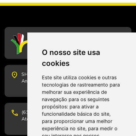
CFESS
Conselho Federal de Serviço Social
O nosso site usa
cookies
place
SHS Quadra 6, Bloco E, Complexo Brasil 21, 20º
Este site utiliza cookies e outras
Andar, Sala 2001 - CEP 70322-915 - Brasília/DF
tecnologias de rastreamento para
melhorar sua experiência de
navegação para os seguintes
propósitos:
para ativar a
phone
(61) 3223-1652 e (61) 98131-3801.
funcionalidade básica do site
,
Atendimento por telefone em horário comercial
para proporcionar uma melhor
experiência no site
,
para medir o
seu interesse nos nossos