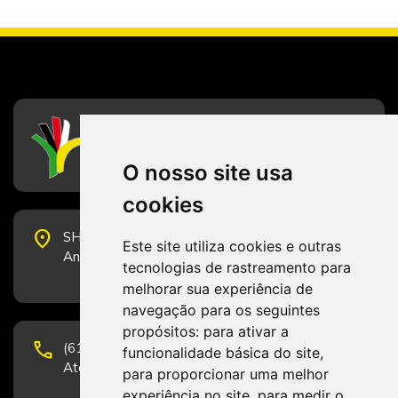
CFESS
Conselho Federal de Serviço Social
O nosso site usa
cookies
place
SHS Quadra 6, Bloco E, Complexo Brasil 21, 20º
Este site utiliza cookies e outras
Andar, Sala 2001 - CEP 70322-915 - Brasília/DF
tecnologias de rastreamento para
melhorar sua experiência de
navegação para os seguintes
propósitos:
para ativar a
phone
(61) 3223-1652 e (61) 98131-3801.
funcionalidade básica do site
,
Atendimento por telefone em horário comercial
para proporcionar uma melhor
experiência no site
,
para medir o