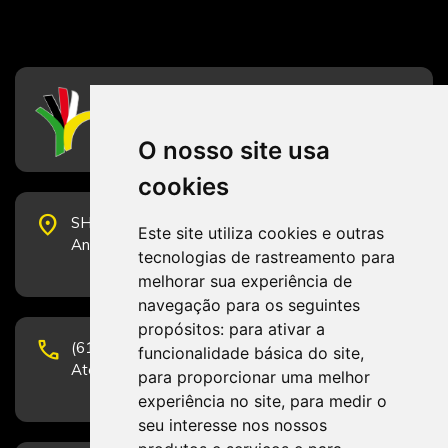
CFESS
Conselho Federal de Serviço Social
O nosso site usa
cookies
place
SHS Quadra 6, Bloco E, Complexo Brasil 21, 20º
Este site utiliza cookies e outras
Andar, Sala 2001 - CEP 70322-915 - Brasília/DF
tecnologias de rastreamento para
melhorar sua experiência de
navegação para os seguintes
propósitos:
para ativar a
phone
(61) 3223-1652 e (61) 98131-3801.
funcionalidade básica do site
,
Atendimento por telefone em horário comercial
para proporcionar uma melhor
experiência no site
,
para medir o
seu interesse nos nossos