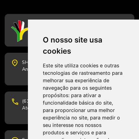
CFESS
Conselho Federal de Serviço Social
O nosso site usa
cookies
place
SHS Quadra 6, Bloco E, Complexo Brasil 21, 20º
Este site utiliza cookies e outras
Andar, Sala 2001 - CEP 70322-915 - Brasília/DF
tecnologias de rastreamento para
melhorar sua experiência de
navegação para os seguintes
propósitos:
para ativar a
phone
(61) 3223-1652 e (61) 98131-3801.
funcionalidade básica do site
,
Atendimento por telefone em horário comercial
para proporcionar uma melhor
experiência no site
,
para medir o
seu interesse nos nossos
produtos e serviços e para