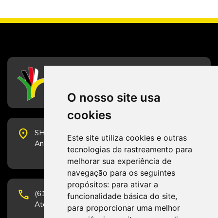
CFESS
Conselho Federal de Serviço Social
O nosso site usa
cookies
place
SHS Quadra 6, Bloco E, Complexo Brasil 21, 20º
Este site utiliza cookies e outras
Andar, Sala 2001 - CEP 70322-915 - Brasília/DF
tecnologias de rastreamento para
melhorar sua experiência de
navegação para os seguintes
propósitos:
para ativar a
phone
(61) 3223-1652 e (61) 98131-3801.
funcionalidade básica do site
,
Atendimento por telefone em horário comercial
para proporcionar uma melhor