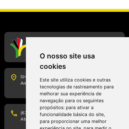
CFESS
Conselho Federal de Serviço Social
O nosso site usa
cookies
place
SHS Quadra 6, Bloco E, Complexo Brasil 21, 20º
Este site utiliza cookies e outras
Andar, Sala 2001 - CEP 70322-915 - Brasília/DF
tecnologias de rastreamento para
melhorar sua experiência de
navegação para os seguintes
propósitos:
para ativar a
phone
(61) 3223-1652 e (61) 98131-3801.
funcionalidade básica do site
,
Atendimento por telefone em horário comercial
para proporcionar uma melhor
experiência no site
,
para medir o