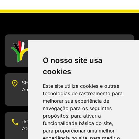
CFESS
Conselho Federal de Serviço Social
O nosso site usa
cookies
place
SHS Quadra 6, Bloco E, Complexo Brasil 21, 20º
Este site utiliza cookies e outras
Andar, Sala 2001 - CEP 70322-915 - Brasília/DF
tecnologias de rastreamento para
melhorar sua experiência de
navegação para os seguintes
propósitos:
para ativar a
phone
(61) 3223-1652 e (61) 98131-3801.
funcionalidade básica do site
,
Atendimento por telefone em horário comercial
para proporcionar uma melhor
experiência no site
,
para medir o