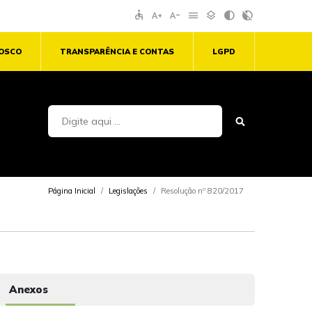
accessible
text_increase
text_decrease
menu
layers
contrast
contrast_rtl_off
NOSCO
TRANSPARÊNCIA E CONTAS
LGPD
Página Inicial
Legislações
Resolução nº 820/2017
Anexos