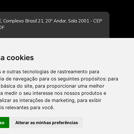
, Complexo Brasil 21, 20º Andar, Sala 2001 - CEP
/DF
sa cookies
-feira de 12h às 19h. Dúvidas e sugestões pelo
es e outras tecnologias de rastreamento para
cia de navegação para os seguintes propósitos:
para
 básica do site
,
para proporcionar uma melhor
a medir o seu interesse nos nossos produtos e
CADASTRAR
alizar as interações de marketing
,
para exibir
is relevantes para você
.
so
Alterar as minhas preferências