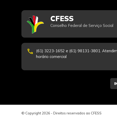
CFESS
Conselho Federal de Serviço Social
phone
(61) 3223-1652 e (61) 98131-3801. Atendim
horário comercial
© Copyright 2026 - Direitos reservados ao CFESS