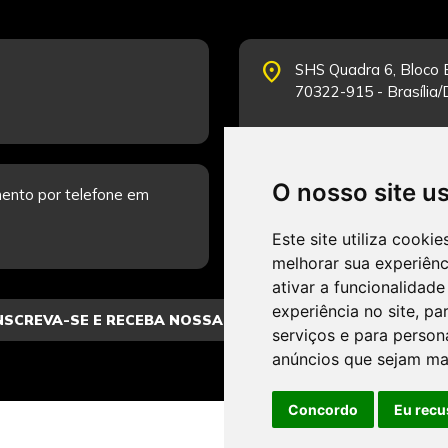
place
SHS Quadra 6, Bloco E
70322-915 - Brasília
O nosso site u
schedule
ento por telefone em
Segunda-feira a Sexta
Fale Conosco.
Este site utiliza cooki
melhorar sua experiên
ativar a funcionalidade
experiência no site
,
par
serviços e para person
anúncios que sejam ma
Concordo
Eu recu