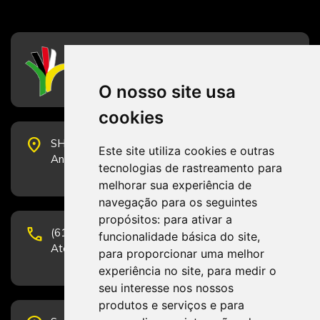
CFESS
Conselho Federal de Serviço Social
O nosso site usa
cookies
place
SHS Quadra 6, Bloco E, Complexo Brasil 21, 20º
Este site utiliza cookies e outras
Andar, Sala 2001 - CEP 70322-915 - Brasília/DF
tecnologias de rastreamento para
melhorar sua experiência de
navegação para os seguintes
propósitos:
para ativar a
phone
(61) 3223-1652 e (61) 98131-3801.
funcionalidade básica do site
,
Atendimento por telefone em horário comercial
para proporcionar uma melhor
experiência no site
,
para medir o
seu interesse nos nossos
produtos e serviços e para