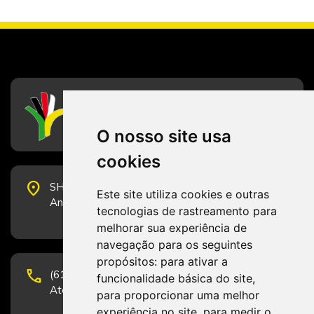
CFESS
Conselho Federal de Serviço Social
O nosso site usa
cookies
place
SHS Quadra 6, Bloco E, Complexo Brasil 21, 20º
Este site utiliza cookies e outras
Andar, Sala 2001 - CEP 70322-915 - Brasília/DF
tecnologias de rastreamento para
melhorar sua experiência de
navegação para os seguintes
propósitos:
para ativar a
phone
(61) 3223-1652 e (61) 98131-3801.
funcionalidade básica do site
,
Atendimento por telefone em horário comercial
para proporcionar uma melhor
experiência no site
,
para medir o