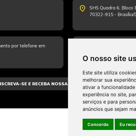
place
SHS Quadra 6, Bloco E
70322-915 - Brasília
schedule
ento por telefone em
Segunda-feira a Sexta
Fale Conosco.
O nosso site u
Este site utiliza cooki
melhorar sua experiên
ativar a funcionalidade
experiência no site
,
par
serviços e para person
anúncios que sejam ma
Concordo
Eu recu