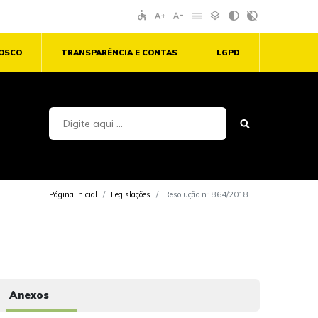
accessible
text_increase
text_decrease
menu
layers
contrast
contrast_rtl_off
NOSCO
TRANSPARÊNCIA E CONTAS
LGPD
Página Inicial
Legislações
Resolução nº 864/2018
Anexos