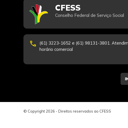
CFESS
Conselho Federal de Serviço Social
phone
(61) 3223-1652 e (61) 98131-3801. Atendim
horário comercial
© Copyright 2026 - Direitos reservados ao CFESS