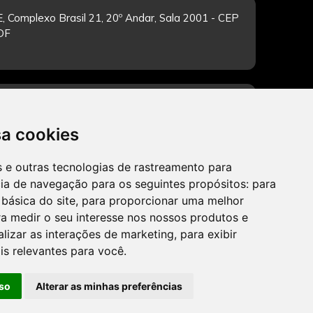
, Complexo Brasil 21, 20º Andar, Sala 2001 - CEP
/DF
-feira de 12h às 19h. Dúvidas e sugestões pelo
sa cookies
es e outras tecnologias de rastreamento para
cia de navegação para os seguintes propósitos:
para
CADASTRAR
 básica do site
,
para proporcionar uma melhor
a medir o seu interesse nos nossos produtos e
alizar as interações de marketing
,
para exibir
is relevantes para você
.
so
Alterar as minhas preferências