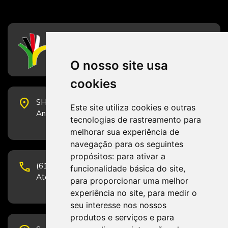
CFESS
Conselho Federal de Serviço Social
O nosso site usa
cookies
place
SHS Quadra 6, Bloco E, Complexo Brasil 21, 20º
Este site utiliza cookies e outras
Andar, Sala 2001 - CEP 70322-915 - Brasília/DF
tecnologias de rastreamento para
melhorar sua experiência de
navegação para os seguintes
propósitos:
para ativar a
phone
(61) 3223-1652 e (61) 98131-3801.
funcionalidade básica do site
,
Atendimento por telefone em horário comercial
para proporcionar uma melhor
experiência no site
,
para medir o
seu interesse nos nossos
produtos e serviços e para